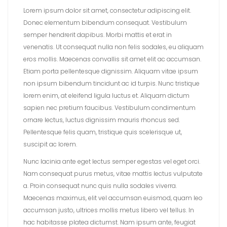
Lorem ipsum dolor sit amet, consectetur adipiscing elit.
Donec elementum bibendum consequat. Vestibulum
semper hendrerit dapibus. Morbi mattis et erat in
venenatis. Ut consequat nulla non felis sodales, eu aliquam
eros mollis. Maecenas convallis sit amet elit ac accumsan.
Etiam porta pellentesque dignissim. Aliquam vitae ipsum
non ipsum bibendum tincidunt ac id turpis. Nunc tristique
lorem enim, at eleifend ligula luctus et. Aliquam dictum
sapien nec pretium faucibus. Vestibulum condimentum
ornare lectus, luctus dignissim mauris rhoncus sed.
Pellentesque felis quam, tristique quis scelerisque ut,
suscipit ac lorem.
Nunc lacinia ante eget lectus semper egestas vel eget orci.
Nam consequat purus metus, vitae mattis lectus vulputate
a. Proin consequat nunc quis nulla sodales viverra.
Maecenas maximus, elit vel accumsan euismod, quam leo
accumsan justo, ultrices mollis metus libero vel tellus. In
hac habitasse platea dictumst. Nam ipsum ante, feugiat