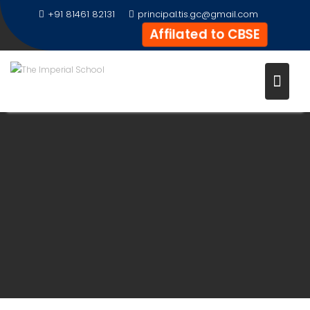
Skip
+91 81461 82131
principal.tis.gc@gmail.com
to
Affilated to CBSE
content